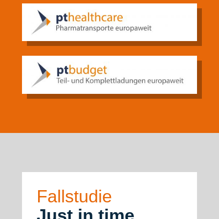
Fallstudie
J
ust in time