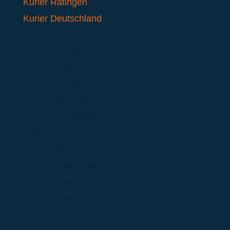
Kurier Ratingen
Kurier Deutschland
Intime Wroclaw
Intime Pilsen
Intime Leipzig
Intime Isernhagen
Intime Röttenbach
Intime Nufringen
Intime Bergheim
Intime Deutschland
Intime Spanien
Intime Hessen