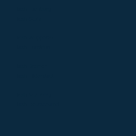
Flash Hamburg
Flash Stuhr
Flash Wuppertal
Flash Frankfurt
Flash Bremen
Flash Filderstadt
Flash Nürnberg
Flash Deutschland