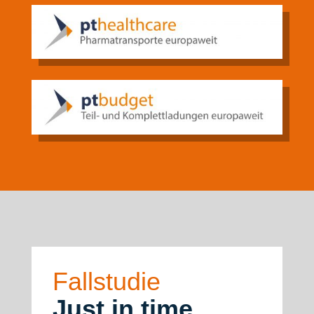
Fallstudie
J
ust in time